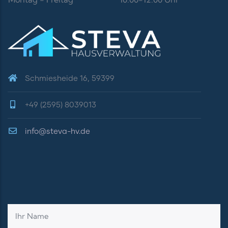
Schmiesheide 16, 59399
+49 (2595) 8039013
info@steva-hv.de
Ihr Name